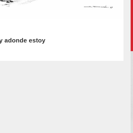
y adonde estoy
or/luis-