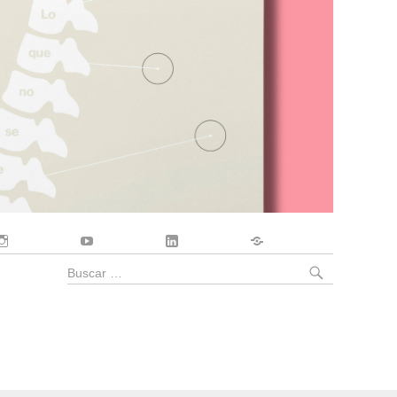
Instagram
YouTube
LinkedIn
Contacto
BUSCA
Buscar
por: