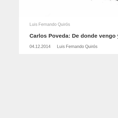
Luis Fernando Quirós
Carlos Poveda: De donde vengo 
04.12.2014
Publicado
Luis Fernando Quirós
https://www.experimenta.es/auth
el
fernando-
quiros/