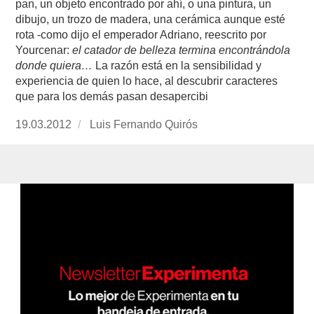
pan, un objeto encontrado por ahí, o una pintura, un
dibujo, un trozo de madera, una cerámica aunque esté
rota -como dijo el emperador Adriano, reescrito por
Yourcenar:
el catador de belleza termina encontrándola
donde quiera…
La razón está en la sensibilidad y
experiencia de quien lo hace, al descubrir caracteres
que para los demás pasan desapercibi
Publicado
19.03.2012
https://www.experimenta.es/author/luis-
Luis Fernando Quirós
el
fernando-
quiros/