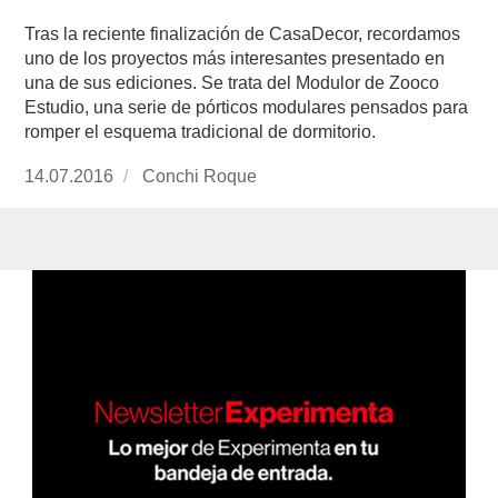
Tras la reciente finalización de CasaDecor, recordamos
uno de los proyectos más interesantes presentado en
una de sus ediciones. Se trata del Modulor de Zooco
Estudio, una serie de pórticos modulares pensados para
romper el esquema tradicional de dormitorio.
Publicado
14.07.2016
https://www.experimenta.es/author/conchi-
Conchi Roque
el
roque/