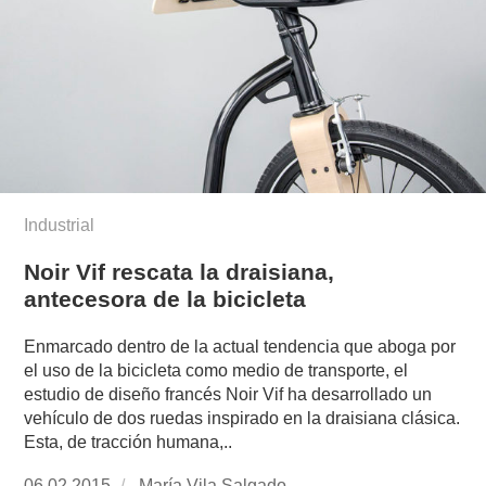
Industrial
Noir Vif rescata la draisiana,
antecesora de la bicicleta
Enmarcado dentro de la actual tendencia que aboga por
el uso de la bicicleta como medio de transporte, el
estudio de diseño francés Noir Vif ha desarrollado un
vehículo de dos ruedas inspirado en la draisiana clásica.
Esta, de tracción humana,..
Publicado
06.02.2015
https://www.experimenta.es/author/mariavila/
María Vila Salgado