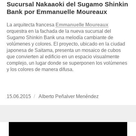
Sucursal Nakaaoki del Sugamo Shinkin
Bank por Emmanuelle Moureaux
La arquitecta francesa
Emmanuelle Moureaux
orquestra en la fachada de la nueva sucursal del
Sugamo Shinkin Bank una melodía cambiante de
volúmenes y colores. El proyecto, ubicado en la ciudad
japonesa de Saitama, presenta un mosaico de cubos
que convierten al edificio en un espacio visualmente
complejo, un lugar donde se superponen los volúmenes
y los colores de manera difusa.
Publicado
15.06.2015
https://www.experimenta.es/author/alberto-
Alberto Peñalver Menéndez
el
penalver-
menendez/