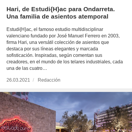
Hari, de Estudi{H}ac para Ondarreta.
Una familia de asientos atemporal
Estudi{H}ac, el famoso estudio multidisciplinar
valenciano fundado por José Manuel Ferrero en 2003,
firma Hari, una versátil colección de asientos que
destaca por sus líneas elegantes y marcada
sofisticación. Inspiradas, según comentan sus
creadores, en el mundo de los telares industriales, cada
una de las cuatro…
Publicado
26.03.2021
https://www.experimenta.es/author/redaccion/
Redacción
el