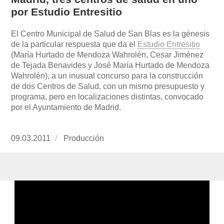
por Estudio Entresitio
El Centro Municipal de Salud de San Blas es la génesis
de la particular respuesta que da el
Estudio Entresitio
(María Hurtado de Mendoza Wahrolén, Cesar Jiménez
de Tejada Benavides y José María Hurtado de Mendoza
Wahrolén), a un inusual concurso para la construcción
de dos Centros de Salud, con un mismo presupuesto y
programa, pero en localizaciones distintas, convocado
por el Ayuntamiento de Madrid.
Publicado
09.03.2011
https://www.experimenta.es/author/produccion
Producción
el