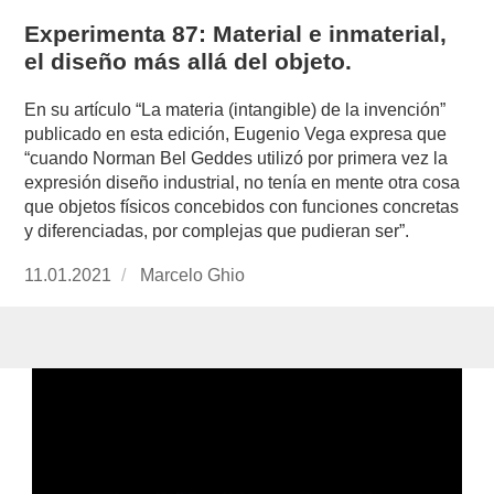
Experimenta 87: Material e inmaterial,
el diseño más allá del objeto.
En su artículo “La materia (intangible) de la invención”
publicado en esta edición, Eugenio Vega expresa que
“cuando Norman Bel Geddes utilizó por primera vez la
expresión diseño industrial, no tenía en mente otra cosa
que objetos físicos concebidos con funciones concretas
y diferenciadas, por complejas que pudieran ser”.
Publicado
11.01.2021
https://www.experimenta.es/author/marcelo-
Marcelo Ghio
el
ghio/