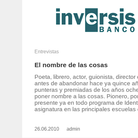
Entrevistas
El nombre de las cosas
Poeta, librero, actor, guionista, director
antes de abandonar hace ya quince año
punteras y premiadas de los años ochen
poner nombre a las cosas. Pionero, por
presente ya en todo programa de Ident
asignatura en las principales escuelas e
26.06.2010
Publicado
admin
https://www.experimenta.es/aut
el