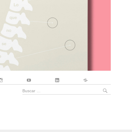
Instagram
YouTube
LinkedIn
Contacto
BUSCA
Buscar
por: