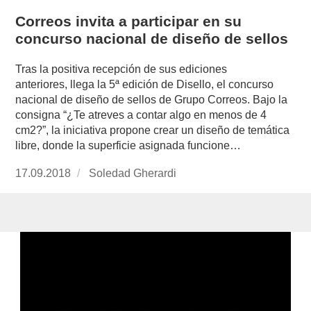
Correos invita a participar en su
concurso nacional de diseño de sellos
Tras la positiva recepción de sus ediciones
anteriores, llega la 5ª edición de Disello, el concurso
nacional de diseño de sellos de Grupo Correos. Bajo la
consigna “¿Te atreves a contar algo en menos de 4
cm2?”, la iniciativa propone crear un diseño de temática
libre, donde la superficie asignada funcione…
Publicado
17.09.2018
https://www.experimenta.es/author/soledad-
Soledad Gherardi
el
gherardi/