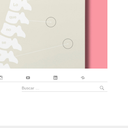
Instagram
YouTube
LinkedIn
Contacto
BUSCA
Buscar
por: