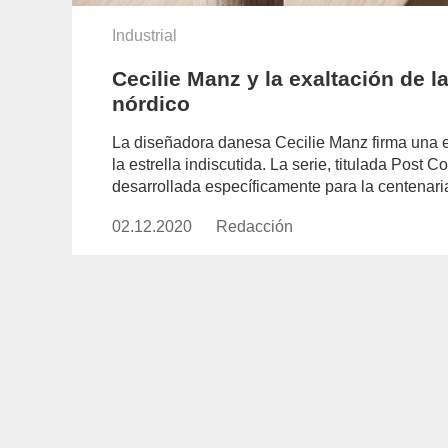
Industrial
Cecilie Manz y la exaltación de l
nórdico
La diseñadora danesa Cecilie Manz firma una e
la estrella indiscutida. La serie, titulada Post 
desarrollada específicamente para la centenaria
02.12.2020
Publicado
Redacción
https://www.experimenta.es/aut
el