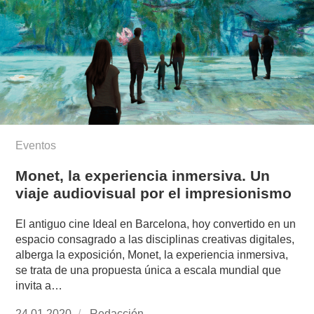
Eventos
Monet, la experiencia inmersiva. Un
viaje audiovisual por el impresionismo
El antiguo cine Ideal en Barcelona, hoy convertido en un
espacio consagrado a las disciplinas creativas digitales,
alberga la exposición, Monet, la experiencia inmersiva,
se trata de una propuesta única a escala mundial que
invita a…
Publicado
24.01.2020
https://www.experimenta.es/author/redaccion/
Redacción