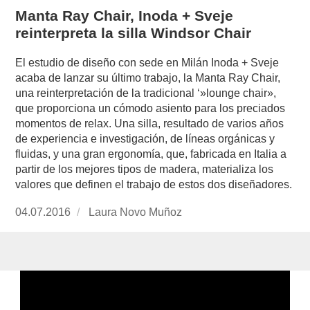
Manta Ray Chair, Inoda + Sveje
reinterpreta la silla Windsor Chair
El estudio de diseño con sede en Milán Inoda + Sveje
acaba de lanzar su último trabajo, la Manta Ray Chair,
una reinterpretación de la tradicional ‘»lounge chair»,
que proporciona un cómodo asiento para los preciados
momentos de relax. Una silla, resultado de varios años
de experiencia e investigación, de líneas orgánicas y
fluidas, y una gran ergonomía, que, fabricada en Italia a
partir de los mejores tipos de madera, materializa los
valores que definen el trabajo de estos dos diseñadores.
Publicado
04.07.2016
https://www.experimenta.es/author/laura-
Laura Novo Muñoz
el
novo-
munoz/