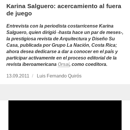
Karina Salguero: acercamiento al fuera
de juego
Entrevista con la periodista costarricense Karina
Salguero, quien dirigió -hasta hace un par de meses-,
la prestigiosa revista de Arquitectura y Diseño Su
Casa, publicada por Grupo La Nación, Costa Rica;
ahora desea dedicarse a dar a conocer en el país y
participar activamente en el proceso editorial de la
revista iberoamericana
Orsai
, como coeditora.
Publicado
13.09.2011
https://www.experimenta.es/author/luis-
Luis Fernando Quirós
el
fernando-
quiros/