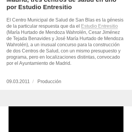
por Estudio Entresitio
El Centro Municipal de Salud de San Blas es la génesis
de la particular respuesta que da el
Estudio Entresitio
(María Hurtado de Mendoza Wahrolén, Cesar Jiménez
de Tejada Benavides y José María Hurtado de Mendoza
Wahrolén), a un inusual concurso para la construcción
de dos Centros de Salud, con un mismo presupuesto y
programa, pero en localizaciones distintas, convocado
por el Ayuntamiento de Madrid.
Publicado
09.03.2011
https://www.experimenta.es/author/produccion
Producción
el