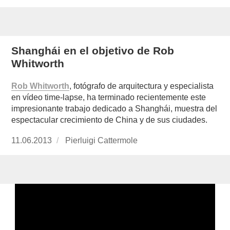
Shanghái en el objetivo de Rob
Whitworth
Rob Whitworth
, fotógrafo de arquitectura y especialista
en vídeo time-lapse, ha terminado recientemente este
impresionante trabajo dedicado a Shanghái, muestra del
espectacular crecimiento de China y de sus ciudades.
Publicado
11.06.2013
https://www.experimenta.es/author/pierluigi-
Pierluigi Cattermole
el
cattermole/