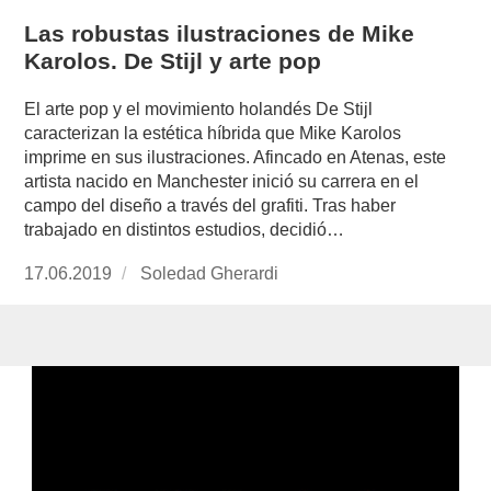
Las robustas ilustraciones de Mike
Karolos. De Stijl y arte pop
El arte pop y el movimiento holandés De Stijl
caracterizan la estética híbrida que Mike Karolos
imprime en sus ilustraciones. Afincado en Atenas, este
artista nacido en Manchester inició su carrera en el
campo del diseño a través del grafiti. Tras haber
trabajado en distintos estudios, decidió…
Publicado
17.06.2019
https://www.experimenta.es/author/soledad-
Soledad Gherardi
el
gherardi/