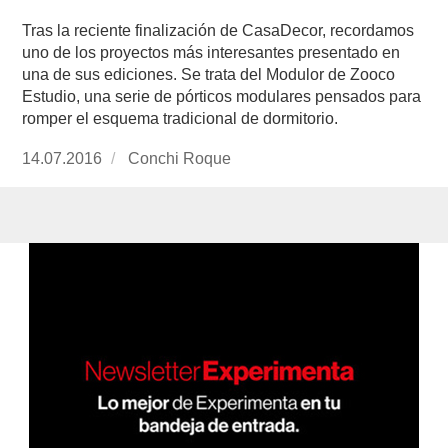
Tras la reciente finalización de CasaDecor, recordamos
uno de los proyectos más interesantes presentado en
una de sus ediciones. Se trata del Modulor de Zooco
Estudio, una serie de pórticos modulares pensados para
romper el esquema tradicional de dormitorio.
Publicado
14.07.2016
https://www.experimenta.es/author/conchi-
Conchi Roque
el
roque/