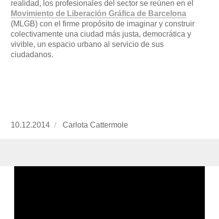
realidad, los profesionales del sector se reúnen en el
Movimiento de Liberación Gráfica de Barcelona
(MLGB) con el firme propósito de imaginar y construir
colectivamente una ciudad más justa, democrática y
vivible, un espacio urbano al servicio de sus
ciudadanos.
Publicado
10.12.2014
https://www.experimenta.es/author/Carlota%2
Carlota Cattermole
el