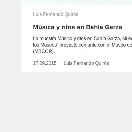
Luis Fernando Quirós
Música y ritos en Bahía Garza
La muestra Música y ritos en Bahía Garza, Mus
los Museos” proyecto conjunto con el Museo de
(MBCCR).
17.09.2015
Publicado
Luis Fernando Quirós
https://www.experimenta.es/auth
el
fernando-
quiros/