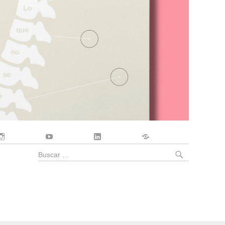
Instagram
YouTube
LinkedIn
Contacto
BUSCA
Buscar
por: