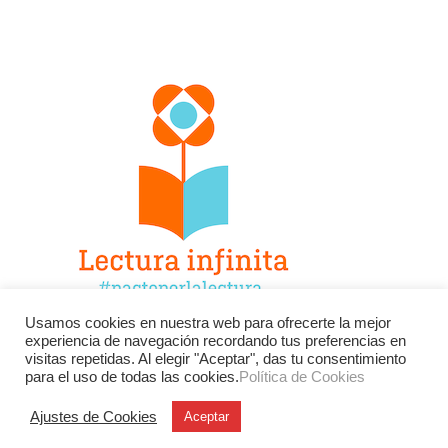
Usamos cookies en nuestra web para ofrecerte la mejor
experiencia de navegación recordando tus preferencias en
Facebook
Twitter
Instagram
visitas repetidas. Al elegir "Aceptar", das tu consentimiento
para el uso de todas las cookies.
Política de Cookies
YouTube
LinkedIn
Contacto
Ajustes de Cookies
Aceptar
BU
Buscar