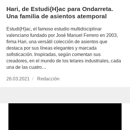
Hari, de Estudi{H}ac para Ondarreta.
Una familia de asientos atemporal
Estudi{H}ac, el famoso estudio multidisciplinar
valenciano fundado por José Manuel Ferrero en 2003,
firma Hari, una versátil colección de asientos que
destaca por sus líneas elegantes y marcada
sofisticación. Inspiradas, según comentan sus
creadores, en el mundo de los telares industriales, cada
una de las cuatro…
Publicado
26.03.2021
https://www.experimenta.es/author/redaccion/
Redacción
el