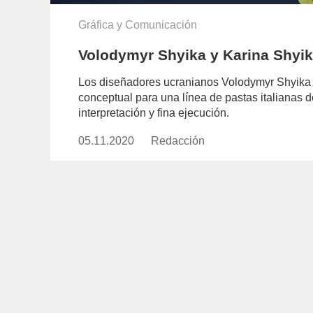
Gráfica y Comunicación
Volodymyr Shyika y Karina Shyik
Los diseñadores ucranianos Volodymyr Shyika 
conceptual para una línea de pastas italianas d
interpretación y fina ejecución.
05.11.2020
Publicado
Redacción
https://www.experimenta.es/aut
el