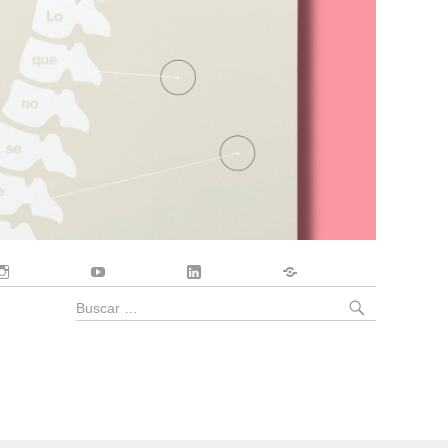
Instagram
YouTube
LinkedIn
Contacto
BUSCA
Buscar
por: