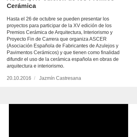
Cerámica
Hasta el 26 de octubre se pueden presentar los
proyectos para participar de la XV edición de los
Premios Cerámica de Arquitectura, Interiorismo y
Proyecto Fin de Carrera que organiza ASCER
(Asociación Española de Fabricantes de Azulejos y
Pavimentos Cerámicos) y que tienen como finalidad
difundir el uso de la cerámica española en obras de
arquitectura e interiorismo.
Publicado
20.10.2016
https://www.experimenta.es/author/jazmin-
Jazmín Castresana
el
castresana/