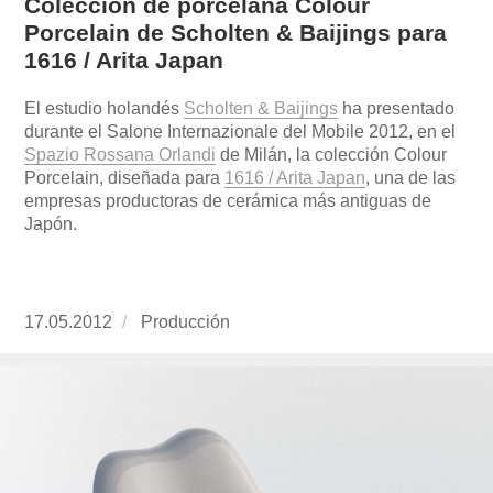
Colección de porcelana Colour
Porcelain de Scholten & Baijings para
1616 / Arita Japan
El estudio holandés
Scholten & Baijings
ha presentado
durante el Salone Internazionale del Mobile 2012, en el
Spazio Rossana Orlandi
de Milán, la colección Colour
Porcelain, diseñada para
1616 / Arita Japan
, una de las
empresas productoras de cerámica más antiguas de
Japón.
Publicado
17.05.2012
https://www.experimenta.es/author/produccion
Producción
el