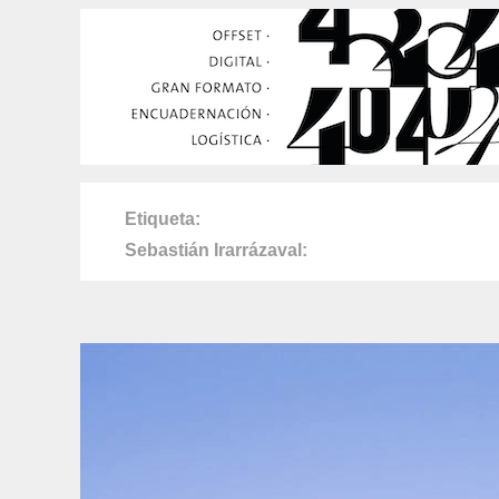
Etiqueta
Sebastián Irarrázaval