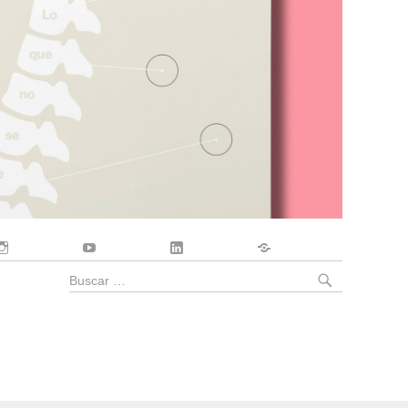
Instagram
YouTube
LinkedIn
Contacto
BUSCA
Buscar
por: