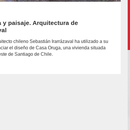
 y paisaje. Arquitectura de
val
uitecto chileno Sebastián Irarrázaval ha utilizado a su
enciar el diseño de Casa Oruga, una vivienda situada
este de Santiago de Chile.
hor/soledad-