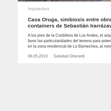
Arquitectura
Casa Oruga, simbiosis entre obra
containers de Sebastián Irarráza
A los pies de la Cordillera de Los Andes, el arq
favor las particularidades del terreno para pot
en la zona residencial de Lo Barnechea, al nor
08.05.2019
Publicado
Soledad Gherardi
https://www.experimenta.es/aut
el
gherardi/