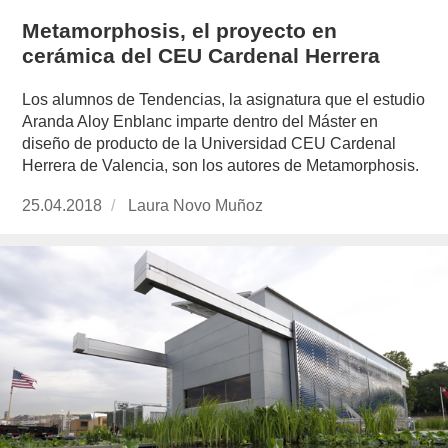
Metamorphosis, el proyecto en
cerámica del CEU Cardenal Herrera
Los alumnos de Tendencias, la asignatura que el estudio
Aranda Aloy Enblanc imparte dentro del Máster en
diseño de producto de la Universidad CEU Cardenal
Herrera de Valencia, son los autores de Metamorphosis.
Publicado
25.04.2018
https://www.experimenta.es/author/laura-
Laura Novo Muñoz
el
novo-
munoz/