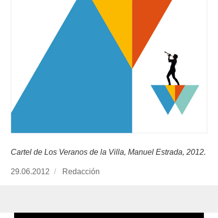
Cartel de Los Veranos de la Villa, Manuel Estrada, 2012.
Publicado
29.06.2012
https://www.experimenta.es/author/redaccion/
Redacción
el