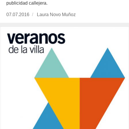
publicidad callejera.
Publicado
07.07.2016
https://www.experimenta.es/author/laura-
Laura Novo Muñoz
el
novo-
munoz/