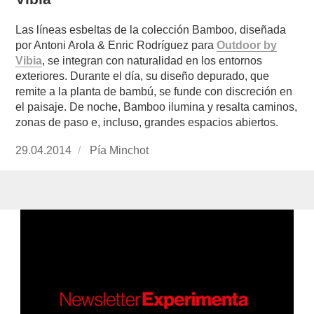
Las líneas esbeltas de la colección Bamboo, diseñada
por Antoni Arola & Enric Rodríguez para
Outdoor by
Vibia
, se integran con naturalidad en los entornos
exteriores. Durante el día, su diseño depurado, que
remite a la planta de bambú, se funde con discreción en
el paisaje. De noche, Bamboo ilumina y resalta caminos,
zonas de paso e, incluso, grandes espacios abiertos.
Publicado
29.04.2014
https://www.experimenta.es/author/pia/
Pía Minchot
el