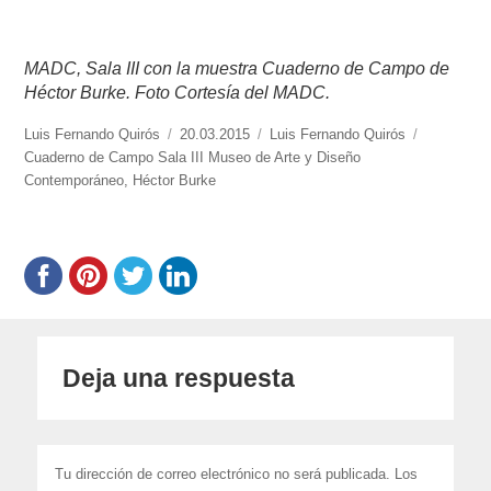
MADC, Sala III con la muestra Cuaderno de Campo de
Héctor Burke. Foto Cortesía del MADC.
https://www.experimenta.es/author/luis-
Luis Fernando Quirós
Publicado
20.03.2015
Categorías
Luis Fernando Quirós
Etiquetas
fernando-
Cuaderno de Campo Sala III Museo de Arte y Diseño
el
quiros/
Contemporáneo
,
Héctor Burke
Deja una respuesta
Tu dirección de correo electrónico no será publicada.
Los