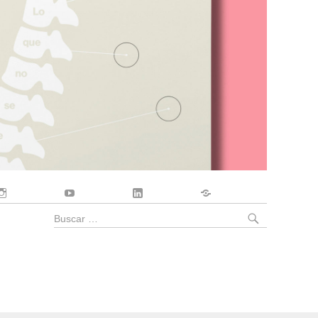
Instagram
YouTube
LinkedIn
Contacto
BUSCA
Buscar
por: