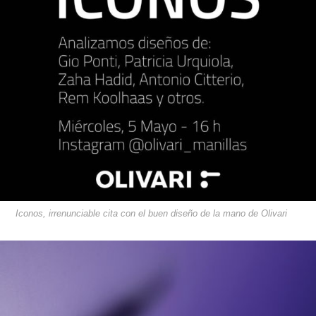
Iconos, irrenunciable cita con el buen diseño de la mano de Olivari