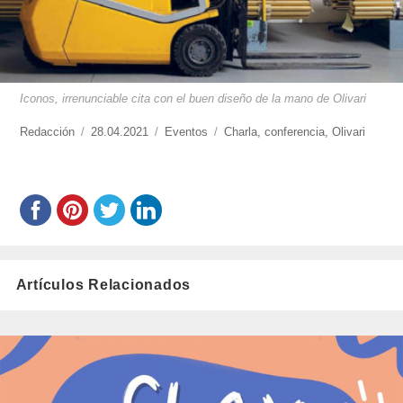
Iconos, irrenunciable cita con el buen diseño de la mano de Olivari
https://www.experimenta.es/author/redaccion/
Redacción
Publicado
28.04.2021
Categorías
Eventos
Etiquetas
Charla
,
conferencia
,
Olivari
el
Artículos Relacionados