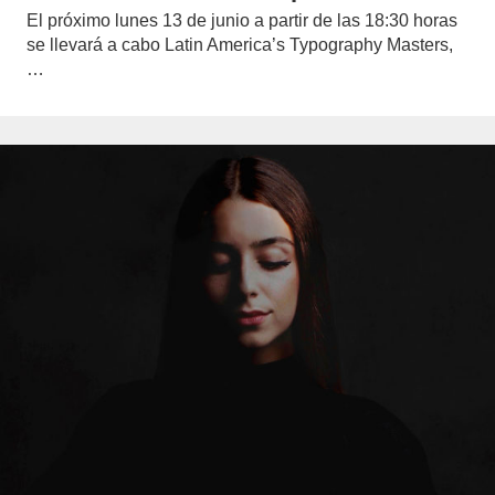
El próximo lunes 13 de junio a partir de las 18:30 horas
se llevará a cabo Latin America’s Typography Masters,
…