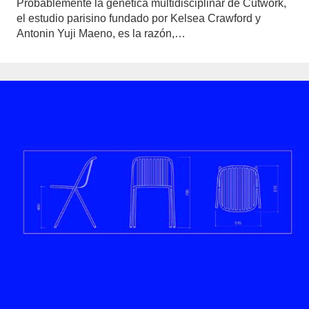
Probablemente la genética multidisciplinar de Cutwork,
el estudio parisino fundado por Kelsea Crawford y
Antonin Yuji Maeno, es la razón,…