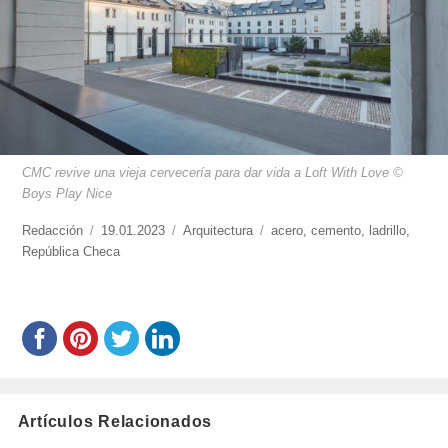
CMC revive una vieja cervecería para dar vida a Loft With Love ©
Boys Play Nice
https://www.experimenta.es/author/redaccion/
Redacción
Publicado
19.01.2023
Categorías
Arquitectura
Etiquetas
acero
,
cemento
,
ladrillo
,
República Checa
el
Artículos Relacionados