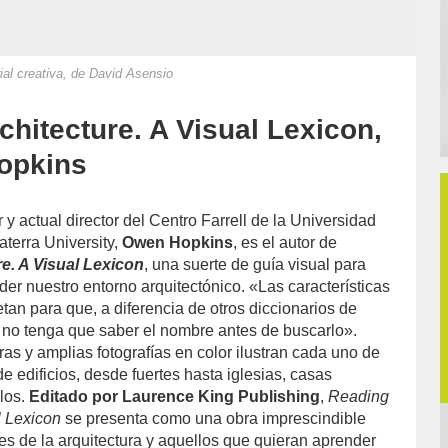
al creativa, de David Asensio
chitecture. A Visual Lexicon,
opkins
or y actual director del Centro Farrell de la Universidad
aterra University,
Owen Hopkins
, es el autor de
e. A Visual Lexicon
, una suerte de guía visual para
er nuestro entorno arquitectónico. «Las características
uetan para que, a diferencia de otros diccionarios de
or no tenga que saber el nombre antes de buscarlo».
ras y amplias fotografías en color ilustran cada uno de
de edificios, desde fuertes hasta iglesias, casas
elos.
Editado por Laurence King Publishing
,
Reading
l Lexicon
se presenta como una obra imprescindible
es de la arquitectura y aquellos que quieran aprender