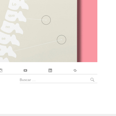
Instagram
YouTube
LinkedIn
Contacto
BUSCA
Buscar
por: