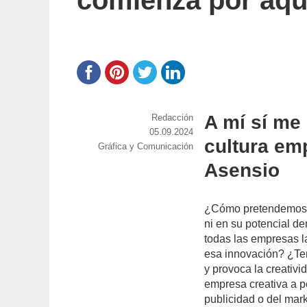
comienza por aqu
A mí sí me
https://www.experimenta.es/author/red
Redacción
Publicado
05.09.2024
cultura emp
Categorías
Gráfica y Comunicación
el
Asensio
¿Cómo pretendemos se
ni en su potencial d
todas las empresas la
esa innovación? ¿Te
y provoca la creati
empresa creativa a p
publicidad o del mar