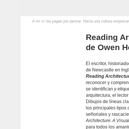
A mí sí me pagan por pensar. Hacia una cultura empresari
Reading Ar
de Owen H
El escritor, historiad
de Newcastle en Ingl
Reading Architectur
reconocer y comprend
se identifican y etiq
arquitectura, el lect
Dibujos de líneas cla
los principales tipos 
señoriales y rascaci
Architecture. A Visua
para todos los amant