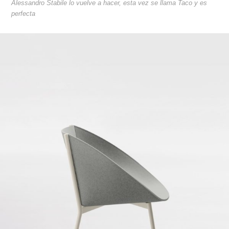
Alessandro Stabile lo vuelve a hacer, esta vez se llama Taco y es
perfecta