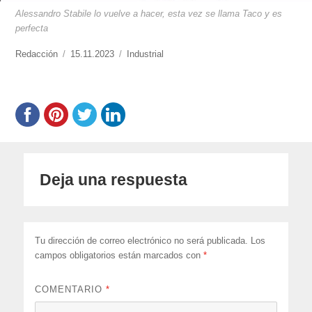
Alessandro Stabile lo vuelve a hacer, esta vez se llama Taco y es
perfecta
https://www.experimenta.es/author/redaccion/
Redacción
Publicado
15.11.2023
Categorías
Industrial
el
Deja una respuesta
Tu dirección de correo electrónico no será publicada.
Los
campos obligatorios están marcados con
*
COMENTARIO
*