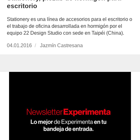
escritorio
Stationery es una línea de accesorios para el escritorio o
el trabajo de oficina desarrollada en hormigón por el
equipo 22 Design Studio con sede en Taipéi (China).
Publicado
04.01.2016
https://www.experimenta.es/author/jazmin-
Jazmín Castresana
el
castresana/