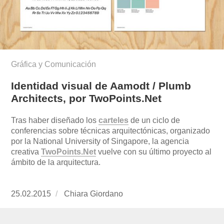
Gráfica y Comunicación
Identidad visual de Aamodt / Plumb
Architects, por TwoPoints.Net
Tras haber diseñado los
carteles
de un ciclo de
conferencias sobre técnicas arquitectónicas, organizado
por la National University of Singapore, la agencia
creativa
TwoPoints.Net
vuelve con su último proyecto al
ámbito de la arquitectura.
Publicado
25.02.2015
https://www.experimenta.es/author/chiara-
Chiara Giordano
el
giordano/