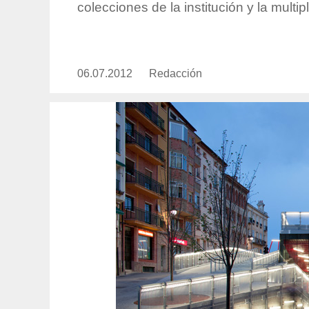
colecciones de la institución y la multi
06.07.2012
Publicado
Redacción
https://www.experimenta.es/aut
el