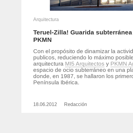
Arquitectura
Teruel-Zilla! Guarida subterránea
PKMN
Con el propósito de dinamizar la activid
publicos, reduciendo lo máximo posible 
arquitectura
MI5 Arquitectos
y
PKMN Ar
espacio de ocio subterráneo en una pl
donde, en 1987, se hallaron los primer
Península Ibérica.
18.06.2012
Publicado
Redacción
https://www.experimenta.es/aut
el