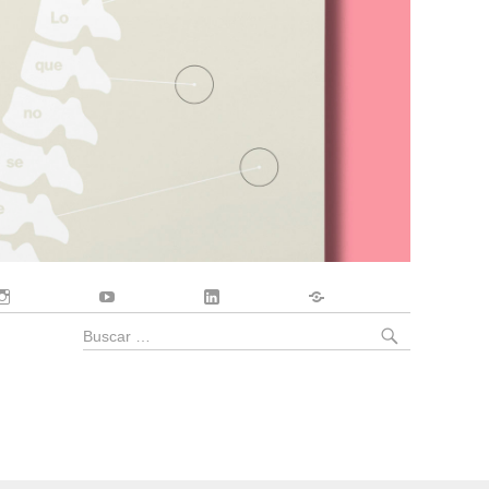
Instagram
YouTube
LinkedIn
Contacto
BUSCA
Buscar
por: