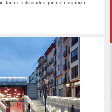
plicidad de actividades que ésta organiza.
hor/redaccion/