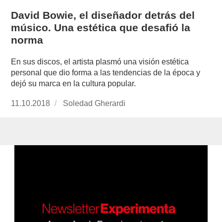
David Bowie, el diseñador detrás del
músico. Una estética que desafió la
norma
En sus discos, el artista plasmó una visión estética
personal que dio forma a las tendencias de la época y
dejó su marca en la cultura popular.
Publicado
11.10.2018
https://www.experimenta.es/author/soledad-
Soledad Gherardi
el
gherardi/