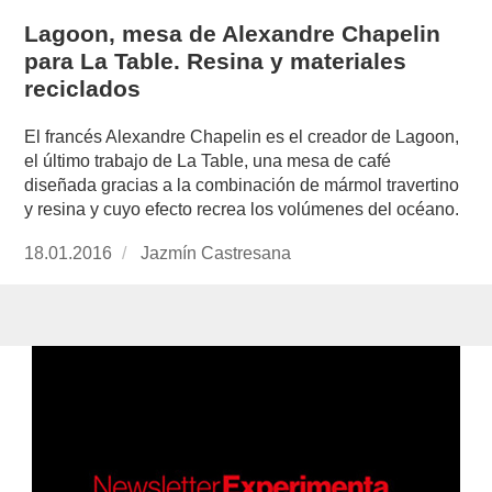
Lagoon, mesa de Alexandre Chapelin
para La Table. Resina y materiales
reciclados
El francés Alexandre Chapelin es el creador de Lagoon,
el último trabajo de La Table, una mesa de café
diseñada gracias a la combinación de mármol travertino
y resina y cuyo efecto recrea los volúmenes del océano.
Publicado
18.01.2016
https://www.experimenta.es/author/jazmin-
Jazmín Castresana
el
castresana/