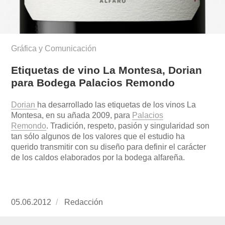
Gráfica y Comunicación
Etiquetas de vino La Montesa, Dorian
para Bodega Palacios Remondo
Dorian
ha desarrollado las etiquetas de los vinos La
Montesa, en su añada 2009, para
Palacios
Remondo
.
Tradición, respeto, pasión y singularidad son
tan sólo algunos de los valores que el estudio ha
querido transmitir con su diseño para definir el carácter
de los caldos elaborados por la bodega alfareña.
Publicado
05.06.2012
https://www.experimenta.es/author/redaccion/
Redacción
el