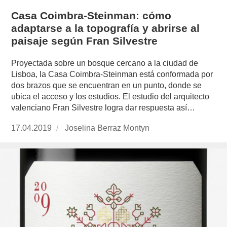
Casa Coimbra-Steinman: cómo
adaptarse a la topografía y abrirse al
paisaje según Fran Silvestre
Proyectada sobre un bosque cercano a la ciudad de
Lisboa, la Casa Coimbra-Steinman está conformada por
dos brazos que se encuentran en un punto, donde se
ubica el acceso y los estudios. El estudio del arquitecto
valenciano Fran Silvestre logra dar respuesta así…
Publicado
17.04.2019
https://www.experimenta.es/author/joselina-
Joselina Berraz Montyn
el
berraz-
montyn/