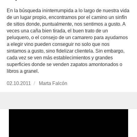
En la búsqueda ininterrumpida a lo largo de nuestra vida
de un lugar propio, encontramos por el camino un sinfín
de sitios donde, puntualmente, nos sentimos a gusto. A
veces una caña bien tirada, el buen trato de un
peluquero, o el consejo de un camarero para ayudarnos
a elegir vino pueden conseguir no solo que nos
sintamos a gusto, sino fidelizar clientela. Sin embargo,
cada vez se ven más establecimientos y grandes
superficies donde se venden zapatos amontonados o
libros a granel.
Publicado
02.10.2011
https://www.experimenta.es/author/Marta%20
Marta Falcón
el