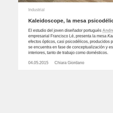
Industrial
Kaleidoscope, la mesa psicodél
El estudio del joven diseñador portugués
Andr
empresarial Francisco Lé, presenta la mesa
Ka
efectos ópticos, casi psicodélicos, producidos
se encuentra en fase de conceptualización y es
interiores, tanto de trabajo como domésticos.
04.05.2015
Publicado
Chiara Giordano
https://www.experimenta.es/auth
el
giordano/