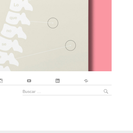
Instagram
YouTube
LinkedIn
Contacto
BUSCA
Buscar
por: