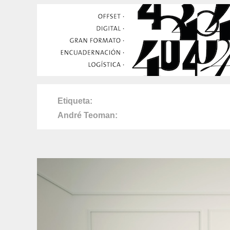
Etiqueta
André Teoman