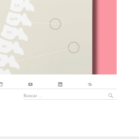
Instagram
YouTube
LinkedIn
Contacto
BUSCA
Buscar
por: