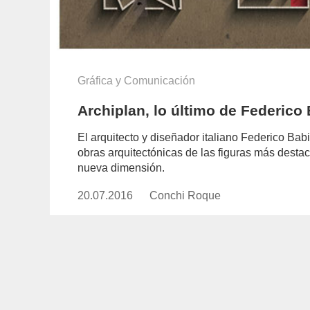
Gráfica y Comunicación
Archiplan, lo último de Federico
El arquitecto y diseñador italiano Federico Ba
obras arquitectónicas de las figuras más desta
nueva dimensión.
20.07.2016
Publicado
Conchi Roque
https://www.experimenta.es/aut
el
roque/