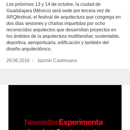
Los próximos 13 y 14 de octubre, la ciudad de
Guadalajara (México) será sede por tercera vez de
ARQfestival, el festival de arquitectura que congrega en
dos días sesiones y charlas impartidas por ocho
reconocidos arquitectos que desarrollan proyectos en
los ámbitos de la arquitectura multifamiliar, sustentable,
deportiva, aeroportuaria, edificación y también del
diseño arquitectónico.
Publicado
29.06.2016
https://www.experimenta.es/author/jazmin-
Jazmín Castresana
el
castresana/