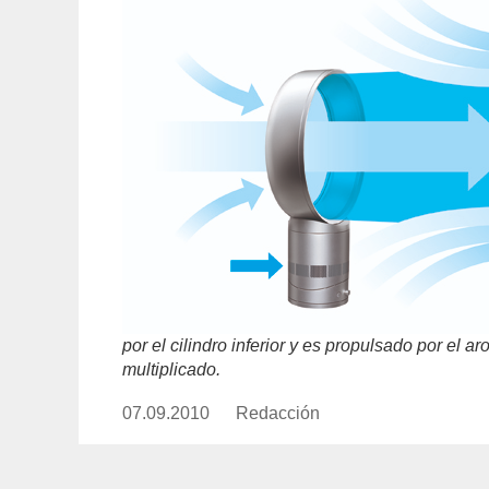
por el cilindro inferior y es propulsado por el a
multiplicado.
07.09.2010
Publicado
Redacción
https://www.experimenta.es/aut
el