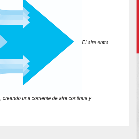
El aire entra
ro, creando una corriente de aire continua y
hor/redaccion/