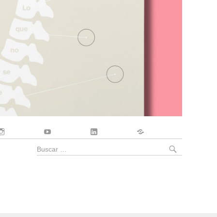
Instagram
YouTube
LinkedIn
Contacto
BUSCA
Buscar
por: