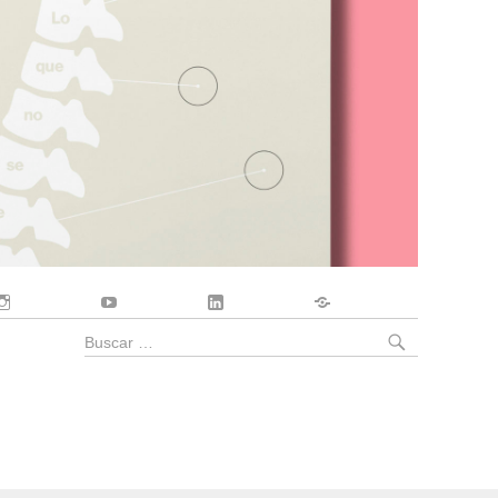
Instagram
YouTube
LinkedIn
Contacto
BUSCA
Buscar
por: