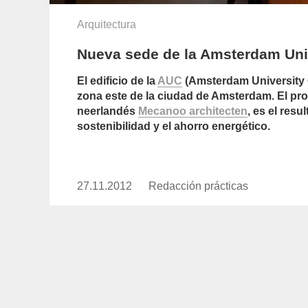
Arquitectura
Nueva sede de la Amsterdam Uni
El edificio de la
AUC
(
Amsterdam University 
zona este de la ciudad de Amsterdam. El proy
neerlandés
Mecanoo architecten
, es el res
sostenibilidad y el ahorro energético.
27.11.2012
Publicado
Redacción prácticas
https://www.experimenta.es/aut
el
practicas/