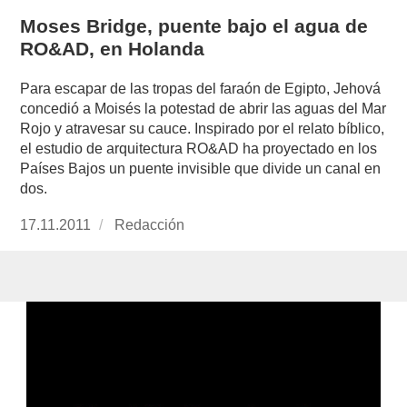
Moses Bridge, puente bajo el agua de
RO&AD, en Holanda
Para escapar de las tropas del faraón de Egipto, Jehová
concedió a Moisés la potestad de abrir las aguas del Mar
Rojo y atravesar su cauce. Inspirado por el relato bíblico,
el estudio de arquitectura RO&AD ha proyectado en los
Países Bajos un puente invisible que divide un canal en
dos.
Publicado
17.11.2011
https://www.experimenta.es/author/redaccion/
Redacción
el