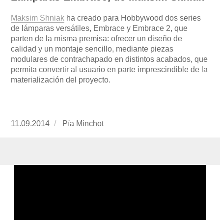
Maksim Shniak
ha creado para Hobbywood dos series
de lámparas versátiles, Embrace y Embrace 2, que
parten de la misma premisa: ofrecer un diseño de
calidad y un montaje sencillo, mediante piezas
modulares de contrachapado en distintos acabados, que
permita convertir al usuario en parte imprescindible de la
materialización del proyecto.
Publicado
11.09.2014
https://www.experimenta.es/author/pia/
Pía Minchot
el