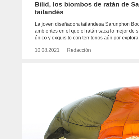
Bilid, los biombos de ratán de 
tailandés
La joven diseñadora tailandesa Sarunphon Boon
ambientes en el que el ratán saca lo mejor de s
único y exquisito con territorios aún por explorar
10.08.2021
Publicado
Redacción
https://www.experimenta.es/aut
el