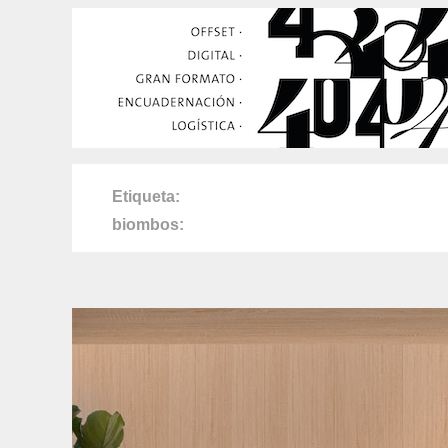
Etiqueta
biombos