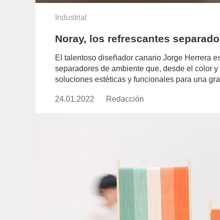
Industrial
Noray, los refrescantes separad
El talentoso diseñador canario Jorge Herrera es
separadores de ambiente que, desde el color y l
soluciones estéticas y funcionales para una gr
24.01.2022
Publicado
Redacción
https://www.experimenta.es/aut
el