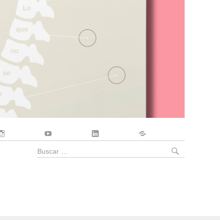
Instagram
YouTube
LinkedIn
Contacto
BUSCA
Buscar
por: