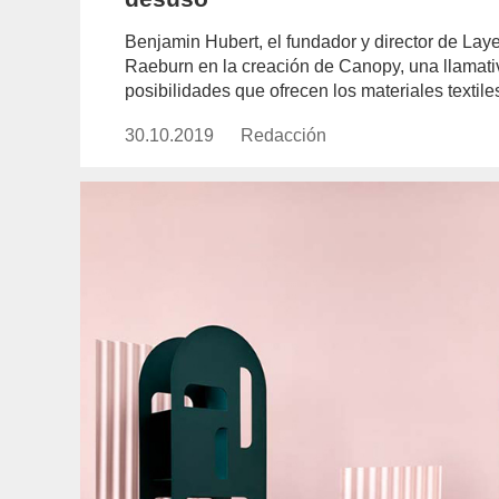
Benjamin Hubert, el fundador y director de Lay
Raeburn en la creación de Canopy, una llamativ
posibilidades que ofrecen los materiales textil
30.10.2019
Publicado
Redacción
https://www.experimenta.es/aut
el