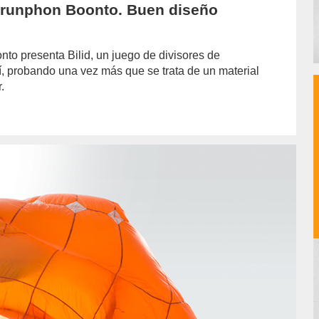
Sarunphon Boonto. Buen diseño
to presenta Bilid, un juego de divisores de
í, probando una vez más que se trata de un material
.
hor/redaccion/